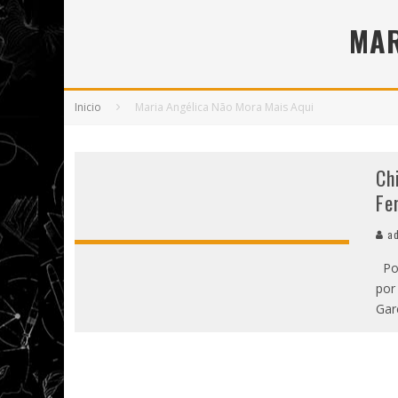
5 POEMAS DE "NUNCA DE MÍ TU ESPEJISMO
MAR
SOBRE "PROSAS MINÚSCULAS" (2025), DE
¡GRACIAS Y ADIÓS!, "VALLEJO & CO." SE DE
Inicio
Maria Angélica Não Mora Mais Aqui
Ch
Fe
ad
Por
por
Gar