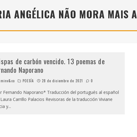
" (2025), DE ROMINA SILMAN
IA ANGÉLICA NÃO MORA MAIS 
 ALONSO RABÍ
SPIDE
ispas de carbón vencido. 13 poemas de
rnando Naporano
minv&co
POESÍA
28 de diciembre de 2021
0
 Fernando Naporano* Traducción del portugués al español
 Laura Carrillo Palacios Revisoras de la traducción Viviane
cia y
...