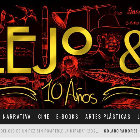
NARRATIVA
CINE
E-BOOKS
ARTES PLÁSTICAS
7 POEMAS DE "CÓMO SE QUITA EL ANZUELO DEL OJO DE UN PEZ SIN ROMPERLE LA MIRADA" (2025), DE ANA LISSARDY
COLABORADORES