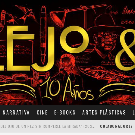
NARRATIVA
CINE
E-BOOKS
ARTES PLÁSTICAS
7 POEMAS DE "CÓMO SE QUITA EL ANZUELO DEL OJO DE UN PEZ SIN ROMPERLE LA MIRADA" (2025), DE ANA LISSARDY
COLABORADORES