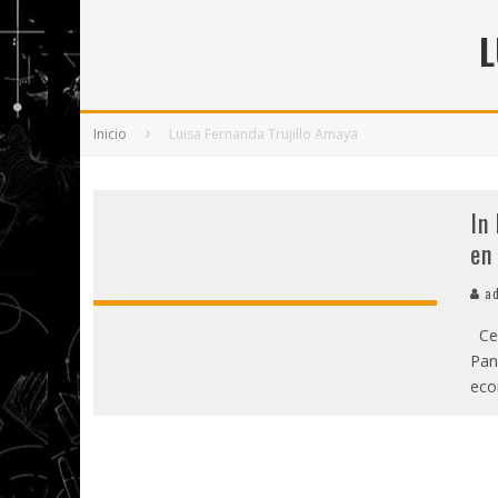
5 POEMAS DE "NUNCA DE MÍ TU ESPEJISMO
L
SOBRE "PROSAS MINÚSCULAS" (2025), DE
¡GRACIAS Y ADIÓS!, "VALLEJO & CO." SE DE
Inicio
Luisa Fernanda Trujillo Amaya
In
en
ad
Cer
Pan
eco