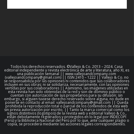
Todos los derechos reservados. ©Vallejo & Co. 2013 – 2024. Casa
editorial independiente y revista electrónica de arte y literatura, año XI, es
una publicación semanal || www.vallejoandcompany.com
(vallejoandcompany@gmail.com) || ISSN 2410 – 1222 || Vallejo & Co. no
se responsabiliza por las opiniones ni contenidos que sus colaboradores
incluyen en sus obras; ni se solidariza, necesariamente, con las opiniones
vertidas por sus colaboradores || Asimismo, las imágenes utilizadas en
esta revista han sido obtenidas de la red y son de dominio público o
cuentan con autorización de sus propietarios para su difusión; sin
embargo, si alguien tuviese derecho reservado sobre alguna, no dude en
ponerse en contacto al email: vallejoandcompany@gmail.com || Queda
prohibida la reproducción total o parcial de los contenidos de esta web
sin previa autorización por escrito. || Tanto la marca comercial como los
signos distintivos (logotipos) de la revista web y editorial Vallejo & Co.,
están debidamente registrados y protegidos en lo legal por INDECOPI
(Perú) y la Biblioteca Nacional del Perú por lo que, ante cualquier plagio o
copia, se procederá mediante las acciones legales correspondientes.