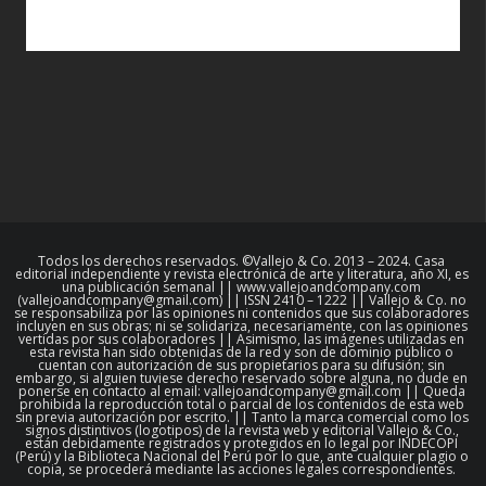
Todos los derechos reservados. ©Vallejo & Co. 2013 – 2024. Casa
editorial independiente y revista electrónica de arte y literatura, año XI, es
una publicación semanal || www.vallejoandcompany.com
(vallejoandcompany@gmail.com) || ISSN 2410 – 1222 || Vallejo & Co. no
se responsabiliza por las opiniones ni contenidos que sus colaboradores
incluyen en sus obras; ni se solidariza, necesariamente, con las opiniones
vertidas por sus colaboradores || Asimismo, las imágenes utilizadas en
esta revista han sido obtenidas de la red y son de dominio público o
cuentan con autorización de sus propietarios para su difusión; sin
embargo, si alguien tuviese derecho reservado sobre alguna, no dude en
ponerse en contacto al email: vallejoandcompany@gmail.com || Queda
prohibida la reproducción total o parcial de los contenidos de esta web
sin previa autorización por escrito. || Tanto la marca comercial como los
signos distintivos (logotipos) de la revista web y editorial Vallejo & Co.,
están debidamente registrados y protegidos en lo legal por INDECOPI
(Perú) y la Biblioteca Nacional del Perú por lo que, ante cualquier plagio o
copia, se procederá mediante las acciones legales correspondientes.