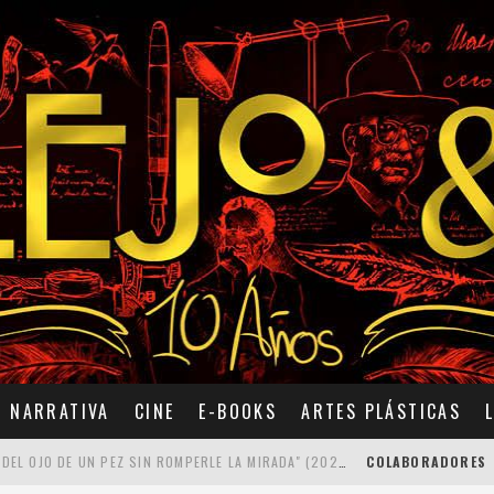
NARRATIVA
CINE
E-BOOKS
ARTES PLÁSTICAS
7 POEMAS DE "CÓMO SE QUITA EL ANZUELO DEL OJO DE UN PEZ SIN ROMPERLE LA MIRADA" (2025), DE ANA LISSARDY
COLABORADORES