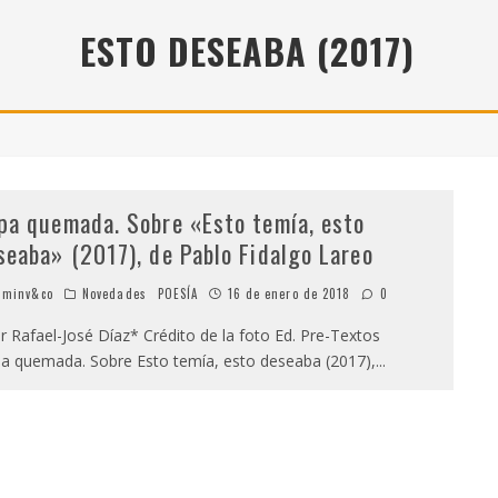
" (2025), DE ROMINA SILMAN
ESTO DESEABA (2017)
 ALONSO RABÍ
SPIDE
pa quemada. Sobre «Esto temía, esto
seaba» (2017), de Pablo Fidalgo Lareo
minv&co
Novedades
POESÍA
16 de enero de 2018
0
 Rafael-José Díaz* Crédito de la foto Ed. Pre-Textos
a quemada. Sobre Esto temía, esto deseaba (2017),
...