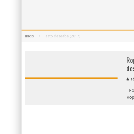
5 POEMAS DE "NUNCA DE MÍ TU ESPEJISMO
SOBRE "PROSAS MINÚSCULAS" (2025), DE
¡GRACIAS Y ADIÓS!, "VALLEJO & CO." SE DE
Inicio
esto deseaba (2017)
Ro
de
ad
Por
Rop