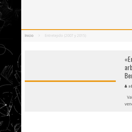
5 POEMAS DE "NUNCA DE MÍ TU ESPEJISMO
SOBRE "PROSAS MINÚSCULAS" (2025), DE
¡GRACIAS Y ADIÓS!, "VALLEJO & CO." SE DE
Inicio
Entretejido (2007 y 2015)
«E
ar
Be
ad
Val
ven