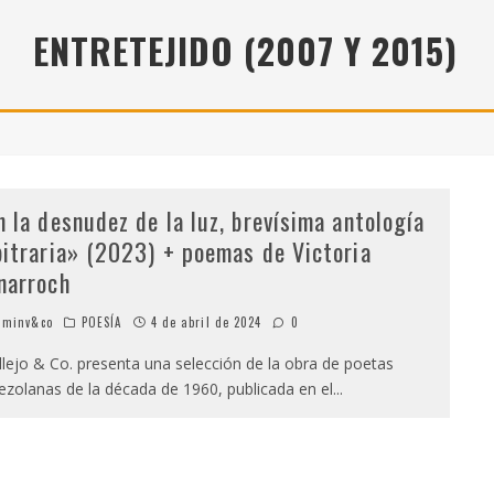
" (2025), DE ROMINA SILMAN
ENTRETEJIDO (2007 Y 2015)
 ALONSO RABÍ
SPIDE
n la desnudez de la luz, brevísima antología
bitraria» (2023) + poemas de Victoria
narroch
minv&co
POESÍA
4 de abril de 2024
0
lejo & Co. presenta una selección de la obra de poetas
ezolanas de la década de 1960, publicada en el
...