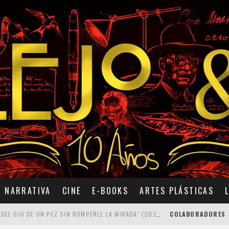
NARRATIVA
CINE
E-BOOKS
ARTES PLÁSTICAS
7 POEMAS DE "CÓMO SE QUITA EL ANZUELO DEL OJO DE UN PEZ SIN ROMPERLE LA MIRADA" (2025), DE ANA LISSARDY
COLABORADORES