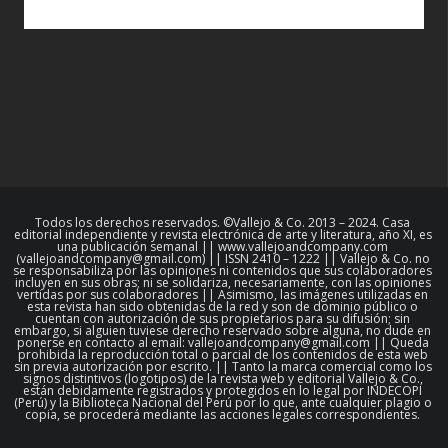
Todos los derechos reservados. ©Vallejo & Co. 2013 – 2024. Casa
editorial independiente y revista electrónica de arte y literatura, año XI, es
una publicación semanal || www.vallejoandcompany.com
(vallejoandcompany@gmail.com) || ISSN 2410 – 1222 || Vallejo & Co. no
se responsabiliza por las opiniones ni contenidos que sus colaboradores
incluyen en sus obras; ni se solidariza, necesariamente, con las opiniones
vertidas por sus colaboradores || Asimismo, las imágenes utilizadas en
esta revista han sido obtenidas de la red y son de dominio público o
cuentan con autorización de sus propietarios para su difusión; sin
embargo, si alguien tuviese derecho reservado sobre alguna, no dude en
ponerse en contacto al email: vallejoandcompany@gmail.com || Queda
prohibida la reproducción total o parcial de los contenidos de esta web
sin previa autorización por escrito. || Tanto la marca comercial como los
signos distintivos (logotipos) de la revista web y editorial Vallejo & Co.,
están debidamente registrados y protegidos en lo legal por INDECOPI
(Perú) y la Biblioteca Nacional del Perú por lo que, ante cualquier plagio o
copia, se procederá mediante las acciones legales correspondientes.