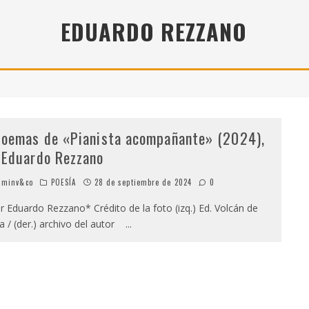
" (2025), DE ROMINA SILMAN
EDUARDO REZZANO
 ALONSO RABÍ
SPIDE
poemas de «Pianista acompañante» (2024),
 Eduardo Rezzano
minv&co
POESÍA
28 de septiembre de 2024
0
 Eduardo Rezzano* Crédito de la foto (izq.) Ed. Volcán de
a / (der.) archivo del autor
...