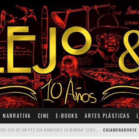
NARRATIVA
CINE
E-BOOKS
ARTES PLÁSTICAS
7 POEMAS DE "CÓMO SE QUITA EL ANZUELO DEL OJO DE UN PEZ SIN ROMPERLE LA MIRADA" (2025), DE ANA LISSARDY
COLABORADORES