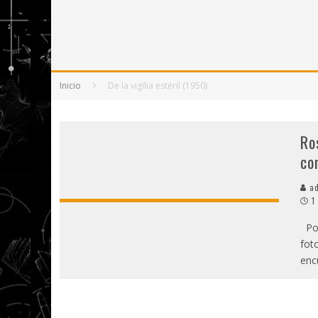
5 POEMAS DE "NUNCA DE MÍ TU ESPEJISMO
SOBRE "PROSAS MINÚSCULAS" (2025), DE
¡GRACIAS Y ADIÓS!, "VALLEJO & CO." SE DE
Inicio
De la vigilia estéril (1950)
Ro
co
ad
1
Por
fot
enc