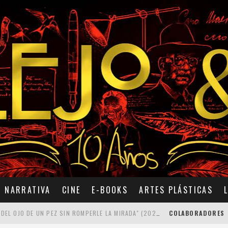
NARRATIVA
CINE
E-BOOKS
ARTES PLÁSTICAS
7 POEMAS DE "CÓMO SE QUITA EL ANZUELO DEL OJO DE UN PEZ SIN ROMPERLE LA MIRADA" (2025), DE ANA LISSARDY
COLABORADORES