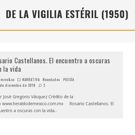
" (2025), DE ROMINA SILMAN
DE LA VIGILIA ESTÉRIL (1950)
 ALONSO RABÍ
SPIDE
sario Castellanos. El encuentro a oscuras
n la vida
minv&co
NARRATIVA
Novedades
POESÍA
 de diciembre de 2018
2
 José Gregorio Vásquez Crédito de la
o www.heraldodemexico.com.mx Rosario Castellanos. El
uentro a oscuras con la vida
...