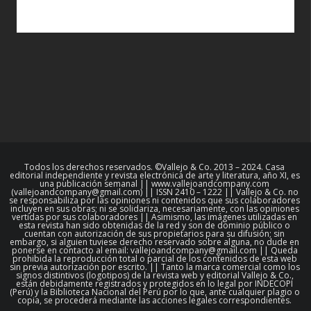
Todos los derechos reservados. ©Vallejo & Co. 2013 – 2024. Casa
editorial independiente y revista electrónica de arte y literatura, año XI, es
una publicación semanal || www.vallejoandcompany.com
(vallejoandcompany@gmail.com) || ISSN 2410 – 1222 || Vallejo & Co. no
se responsabiliza por las opiniones ni contenidos que sus colaboradores
incluyen en sus obras; ni se solidariza, necesariamente, con las opiniones
vertidas por sus colaboradores || Asimismo, las imágenes utilizadas en
esta revista han sido obtenidas de la red y son de dominio público o
cuentan con autorización de sus propietarios para su difusión; sin
embargo, si alguien tuviese derecho reservado sobre alguna, no dude en
ponerse en contacto al email: vallejoandcompany@gmail.com || Queda
prohibida la reproducción total o parcial de los contenidos de esta web
sin previa autorización por escrito. || Tanto la marca comercial como los
signos distintivos (logotipos) de la revista web y editorial Vallejo & Co.,
están debidamente registrados y protegidos en lo legal por INDECOPI
(Perú) y la Biblioteca Nacional del Perú por lo que, ante cualquier plagio o
copia, se procederá mediante las acciones legales correspondientes.