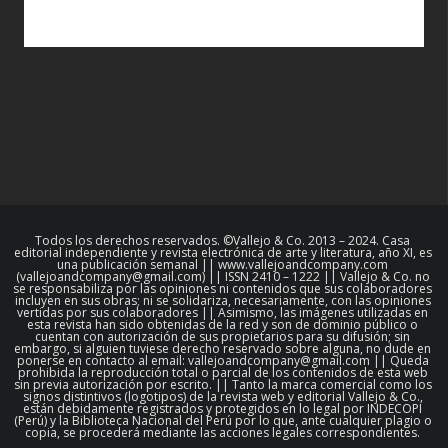
Todos los derechos reservados. ©Vallejo & Co. 2013 – 2024. Casa
editorial independiente y revista electrónica de arte y literatura, año XI, es
una publicación semanal || www.vallejoandcompany.com
(vallejoandcompany@gmail.com) || ISSN 2410 – 1222 || Vallejo & Co. no
se responsabiliza por las opiniones ni contenidos que sus colaboradores
incluyen en sus obras; ni se solidariza, necesariamente, con las opiniones
vertidas por sus colaboradores || Asimismo, las imágenes utilizadas en
esta revista han sido obtenidas de la red y son de dominio público o
cuentan con autorización de sus propietarios para su difusión; sin
embargo, si alguien tuviese derecho reservado sobre alguna, no dude en
ponerse en contacto al email: vallejoandcompany@gmail.com || Queda
prohibida la reproducción total o parcial de los contenidos de esta web
sin previa autorización por escrito. || Tanto la marca comercial como los
signos distintivos (logotipos) de la revista web y editorial Vallejo & Co.,
están debidamente registrados y protegidos en lo legal por INDECOPI
(Perú) y la Biblioteca Nacional del Perú por lo que, ante cualquier plagio o
copia, se procederá mediante las acciones legales correspondientes.