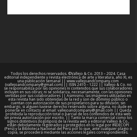
Todos los derechos reservados. ©Vallejo & Co. 2013 – 2024. Casa
editorial independiente y revista electrónica de arte y literatura, año XI, es
una publicación semanal || www.vallejoandcompany.com
(vallejoandcompany@gmail.com) || ISSN 2410 – 1222 || Vallejo & Co. no
se responsabiliza por las opiniones ni contenidos que sus colaboradores
incluyen en sus obras; ni se solidariza, necesariamente, con las opiniones
vertidas por sus colaboradores || Asimismo, las imágenes utilizadas en
esta revista han sido obtenidas de la red y son de dominio público o
cuentan con autorización de sus propietarios para su difusión; sin
embargo, si alguien tuviese derecho reservado sobre alguna, no dude en
ponerse en contacto al email: vallejoandcompany@gmail.com || Queda
prohibida la reproducción total o parcial de los contenidos de esta web
sin previa autorización por escrito. || Tanto la marca comercial como los
signos distintivos (logotipos) de la revista web y editorial Vallejo & Co.,
están debidamente registrados y protegidos en lo legal por INDECOPI
(Perú) y la Biblioteca Nacional del Perú por lo que, ante cualquier plagio o
copia, se procederá mediante las acciones legales correspondientes.