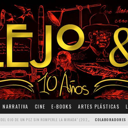
NARRATIVA
CINE
E-BOOKS
ARTES PLÁSTICAS
7 POEMAS DE "CÓMO SE QUITA EL ANZUELO DEL OJO DE UN PEZ SIN ROMPERLE LA MIRADA" (2025), DE ANA LISSARDY
COLABORADORES