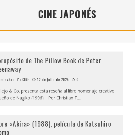
" (2025), DE ROMINA SILMAN
CINE JAPONÉS
 ALONSO RABÍ
SPIDE
propósito de The Pillow Book de Peter
eenaway
minv&co
CINE
12 de julio de 2025
0
lejo & Co. presenta esta reseña al libro homenaje creativo
sueño de Nagiko (1996). Por Christian T.
...
bre «Akira» (1988), película de Katsuhiro
omo