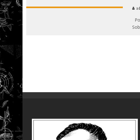
ad
Por
Sob