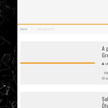
5 POEMAS DE "NUNCA DE MÍ TU ESPEJISMO
SOBRE "PROSAS MINÚSCULAS" (2025), DE
¡GRACIAS Y ADIÓS!, "VALLEJO & CO." SE DE
Inicio
cine japonés
A 
Gr
ad
Val
El 
So
Ôt