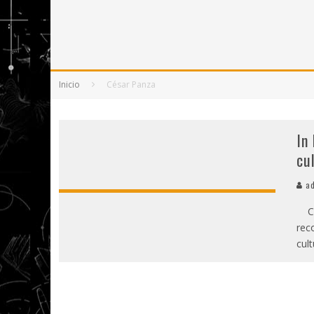
5 POEMAS DE "NUNCA DE MÍ TU ESPEJISMO
SOBRE "PROSAS MINÚSCULAS" (2025), DE
¡GRACIAS Y ADIÓS!, "VALLEJO & CO." SE DE
Inicio
César Panza
In
cu
ad
Con
rec
cul