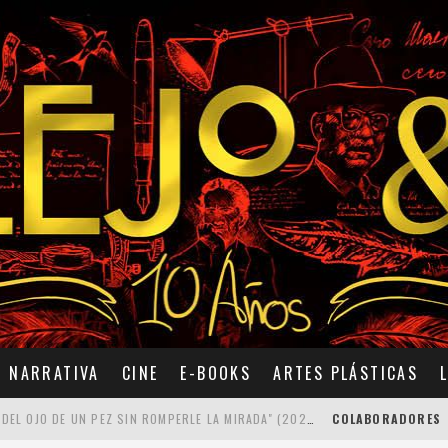
NARRATIVA
CINE
E-BOOKS
ARTES PLÁSTICAS
7 POEMAS DE "CÓMO SE QUITA EL ANZUELO DEL OJO DE UN PEZ SIN ROMPERLE LA MIRADA" (2025), DE ANA LISSARDY
COLABORADORES