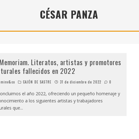
" (2025), DE ROMINA SILMAN
CÉSAR PANZA
 ALONSO RABÍ
SPIDE
 Memoriam. Literatos, artistas y promotores
lturales fallecidos en 2022
minv&co
CAJÓN DE SASTRE
31 de diciembre de 2022
0
cluimos el año 2022, ofreciendo un pequeño homenaje y
onocimiento a los siguientes artistas y trabajadores
turales que
...