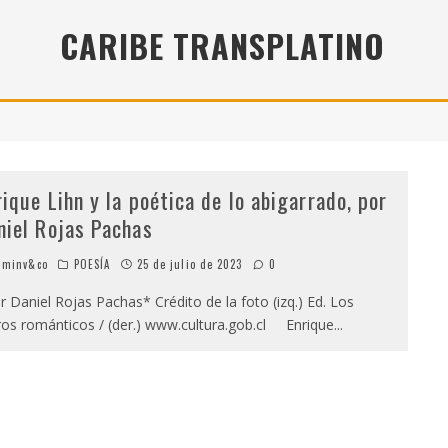
" (2025), DE ROMINA SILMAN
CARIBE TRANSPLATINO
 ALONSO RABÍ
SPIDE
rique Lihn y la poética de lo abigarrado, por
niel Rojas Pachas
minv&co
POESÍA
25 de julio de 2023
0
 Daniel Rojas Pachas* Crédito de la foto (izq.) Ed. Los
ros románticos / (der.) www.cultura.gob.cl Enrique
...