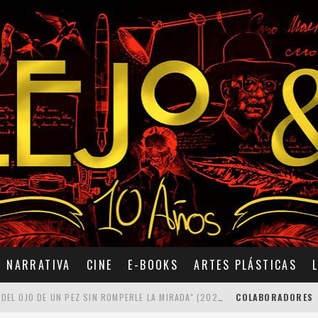
NARRATIVA
CINE
E-BOOKS
ARTES PLÁSTICAS
7 POEMAS DE "CÓMO SE QUITA EL ANZUELO DEL OJO DE UN PEZ SIN ROMPERLE LA MIRADA" (2025), DE ANA LISSARDY
COLABORADORES