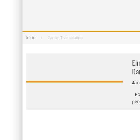
5 POEMAS DE "NUNCA DE MÍ TU ESPEJISMO
SOBRE "PROSAS MINÚSCULAS" (2025), DE
¡GRACIAS Y ADIÓS!, "VALLEJO & CO." SE DE
Inicio
Caribe Transplatino
En
Da
ad
Por
per