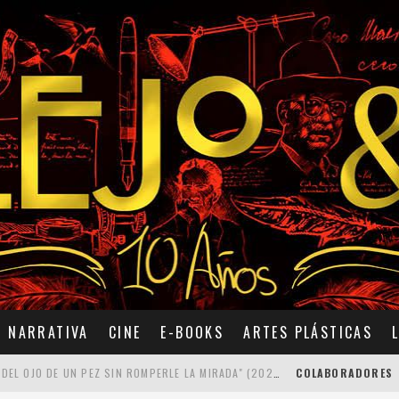
NARRATIVA
CINE
E-BOOKS
ARTES PLÁSTICAS
7 POEMAS DE "CÓMO SE QUITA EL ANZUELO DEL OJO DE UN PEZ SIN ROMPERLE LA MIRADA" (2025), DE ANA LISSARDY
COLABORADORES