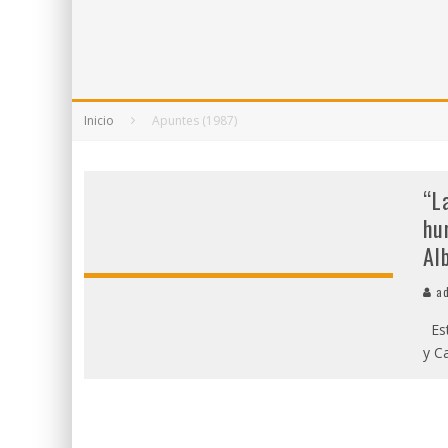
5 POEMAS DE "NUNCA DE MÍ TU ESPEJISMO
SOBRE "PROSAS MINÚSCULAS" (2025), DE
¡GRACIAS Y ADIÓS!, "VALLEJO & CO." SE DE
Inicio
Apuntes (1987)
“L
hu
Al
ad
Est
y C