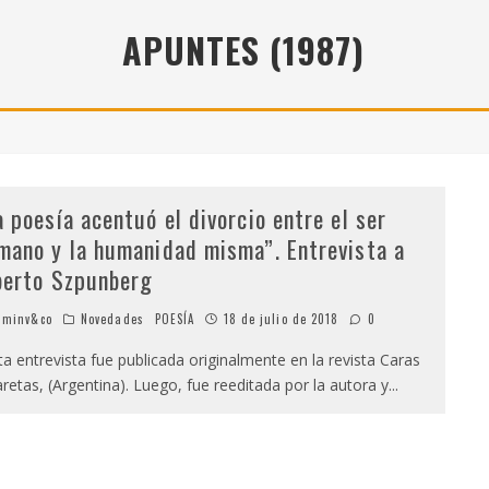
" (2025), DE ROMINA SILMAN
APUNTES (1987)
 ALONSO RABÍ
SPIDE
a poesía acentuó el divorcio entre el ser
mano y la humanidad misma”. Entrevista a
berto Szpunberg
minv&co
Novedades
POESÍA
18 de julio de 2018
0
a entrevista fue publicada originalmente en la revista Caras
aretas, (Argentina). Luego, fue reeditada por la autora y
...