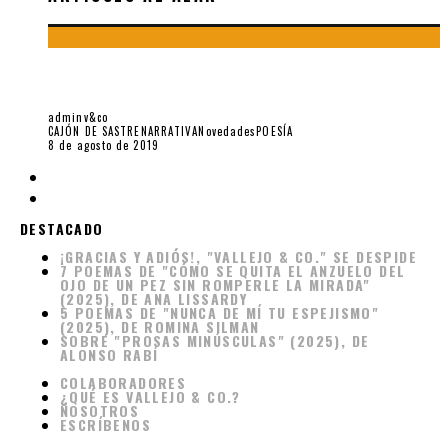
DIEGO ALFARO PALMA: POÉTICA Y POLÍTICA DE LA
BICICLETA
adminv&co
CAJÓN DE SASTRE
NARRATIVA
Novedades
POESÍA
8 de agosto de 2019
DESTACADO
¡GRACIAS Y ADIÓS!, "VALLEJO & CO." SE DESPIDE
7 POEMAS DE "CÓMO SE QUITA EL ANZUELO DEL
OJO DE UN PEZ SIN ROMPERLE LA MIRADA"
(2025), DE ANA LISSARDY
5 POEMAS DE "NUNCA DE MÍ TU ESPEJISMO"
(2025), DE ROMINA SILMAN
SOBRE "PROSAS MINÚSCULAS" (2025), DE
ALONSO RABÍ
COLABORADORES
¿QUÉ ES VALLEJO & CO.?
NOSOTROS
ESCRÍBENOS