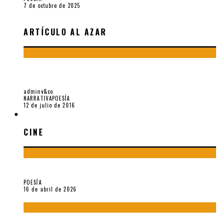
7 de octubre de 2025
ARTÍCULO AL AZAR
4 POEMAS DE «EUROPA APLAUDE» (2016), DE JOSÉ DE
MARÍA ROMERO BAREA
adminv&co
NARRATIVA
POESÍA
12 de julio de 2016
CINE
CINE
¡Gracias y adiós!, «Vallejo & Co.» se despide
POESÍA
16 de abril de 2026