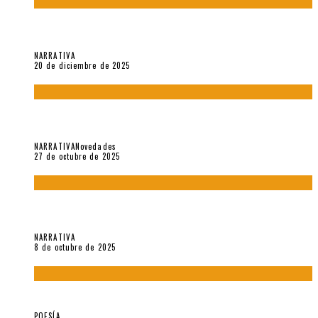
El espíritu de los signos en el «Maldito Hippie comunista»
(2018), de Edgar Lora
NARRATIVA
20 de diciembre de 2025
Trabajo interno: Radiografía de un futbolista que nunca
debutó en Primera
NARRATIVA
Novedades
27 de octubre de 2025
«Coreografía para trenzas solas» (2025). Entrevista a Teresa
Ruiz Rosas
NARRATIVA
8 de octubre de 2025
Elvira Hernández, poeta nómade
POESÍA