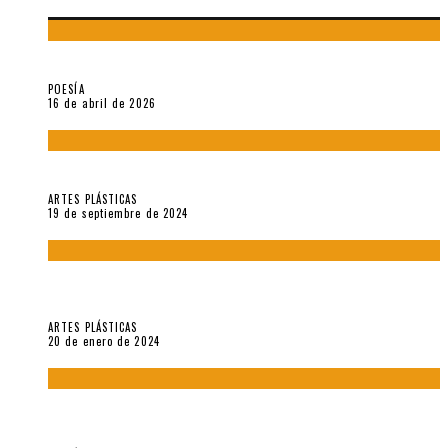
¡Gracias y adiós!, «Vallejo & Co.» se despide
POESÍA
16 de abril de 2026
Francis Bacon: notas de una entrevista con Peter Beard
ARTES PLÁSTICAS
19 de septiembre de 2024
Circunstancias y abnegaciones en una ciudad agrietada. En
“Estado Remanente/Una línea de vida”.
ARTES PLÁSTICAS
20 de enero de 2024
Sobre «Ese eco que une los ojos» (2023), de Silvia Goldman /
Esperanza Vives / Aldo Alcota