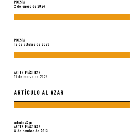
POESÍA
2 de enero de 2024
La creación artística en tiempos de la crisis climática, por
Sebastián Miranda Brenes
POESÍA
12 de octubre de 2023
Performance: «Cuerpx en Vela» (2023), de Germa Machuca
ARTES PLÁSTICAS
11 de marzo de 2023
ARTÍCULO AL AZAR
NO ES UNO SINO MUCHOS LIBROS…
adminv&co
ARTES PLÁSTICAS
8 de octubre de 2013