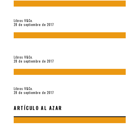
«Howl. Aullido» (2017), de Allen Ginsberg
Libros V&Co.
28 de septiembre de 2017
«Bodegón. Poemas recuperados 1973-1976» (2017), de
Enrique Verástegui
Libros V&Co.
28 de septiembre de 2017
«fe» (2016), de Bruno Pólack
Libros V&Co.
28 de septiembre de 2017
ARTÍCULO AL AZAR