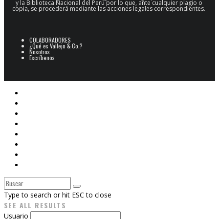
y la Biblioteca Nacional del Perú por lo que, ante cualquier plagio o
copia, se procederá mediante las acciones legales correspondientes.
COLABORADORES
¿Qué es Vallejo & Co.?
Nosotros
Escríbenos
POESÍA
ARCHIVO POESÍA PERUANA
NARRATIVA
CINE
E-BOOKS
ARTES PLÁSTICAS
Libros V&Co.
CAJÓN DE SASTRE
Type to search or hit ESC to close
SEE ALL RESULTS
Usuario