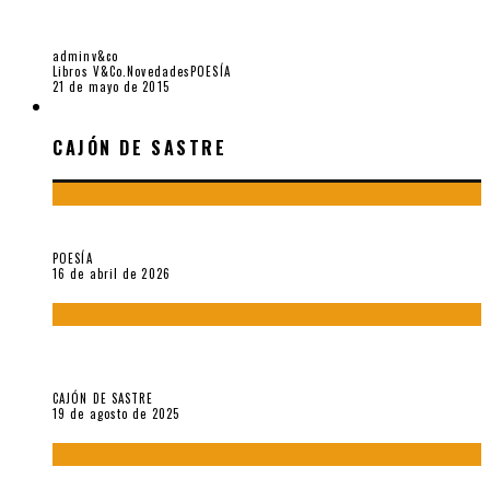
RESEÑA Y POEMAS DE «AHORA ES LA NOCHE» (2015) DE
CARLOS ALCORTA, POR JUAN JOSÉ PRIOR
adminv&co
Libros V&Co.
Novedades
POESÍA
21 de mayo de 2015
CAJÓN DE SASTRE
CAJÓN DE SASTRE
¡Gracias y adiós!, «Vallejo & Co.» se despide
POESÍA
16 de abril de 2026
“Variaciones sobre el derecho a guardar silencio” (inédito),
de Anne Carson
CAJÓN DE SASTRE
19 de agosto de 2025
El reino sin soberanía del metarrelato occidental, por Ana