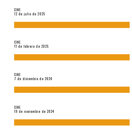
A propósito de The Pillow Book de Peter Greenaway
CINE
12 de julio de 2025
Sobre «Come and See» (1985), película de Elem Klimov
CINE
11 de febrero de 2025
Sobre Gena Rowlands y Alain Delon
CINE
7 de diciembre de 2024
Sobre «Akira» (1988), película de Katsuhiro Ôtomo
CINE
19 de noviembre de 2024
Sobre «Cartografía de lo invisible» (2021). Entrevista a