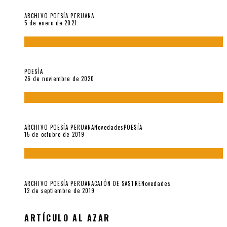
Carmen Ollé en Hora Zero y otras instantáneas del recuerdo
ARCHIVO POESÍA PERUANA
5 de enero de 2021
El doctorado de César Vallejo
POESÍA
26 de noviembre de 2020
Yo no pido postales sino cassettes de Lou Reed (Parte II)
ARCHIVO POESÍA PERUANA
Novedades
POESÍA
15 de octubre de 2019
Yo no pido postales sino cassettes de Lou Reed (Parte I)
ARCHIVO POESÍA PERUANA
CAJÓN DE SASTRE
Novedades
12 de septiembre de 2019
ARTÍCULO AL AZAR