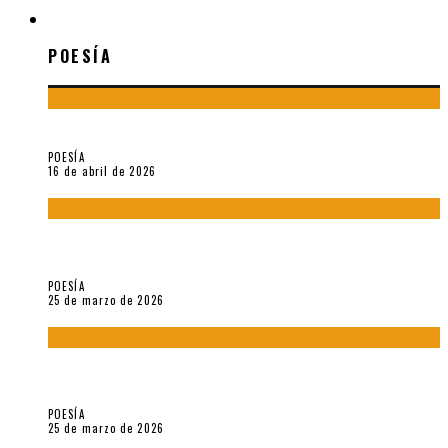
POESÍA
POESÍA
¡Gracias y adiós!, «Vallejo & Co.» se despide
POESÍA
16 de abril de 2026
7 poemas de «Cómo se quita el anzuelo del ojo de un pez sin
romperle la mirada» (2025), de Ana Lissardy
POESÍA
25 de marzo de 2026
5 poemas de «Nunca de mí tu espejismo» (2025), de Romina
Silman
POESÍA
25 de marzo de 2026