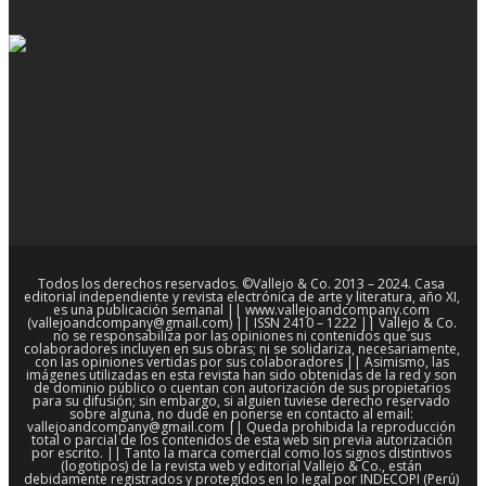
Todos los derechos reservados. ©Vallejo & Co. 2013 – 2024. Casa
editorial independiente y revista electrónica de arte y literatura, año XI,
es una publicación semanal || www.vallejoandcompany.com
(vallejoandcompany@gmail.com) || ISSN 2410 – 1222 || Vallejo & Co.
no se responsabiliza por las opiniones ni contenidos que sus
colaboradores incluyen en sus obras; ni se solidariza, necesariamente,
con las opiniones vertidas por sus colaboradores || Asimismo, las
imágenes utilizadas en esta revista han sido obtenidas de la red y son
de dominio público o cuentan con autorización de sus propietarios
para su difusión; sin embargo, si alguien tuviese derecho reservado
sobre alguna, no dude en ponerse en contacto al email:
vallejoandcompany@gmail.com || Queda prohibida la reproducción
total o parcial de los contenidos de esta web sin previa autorización
por escrito. || Tanto la marca comercial como los signos distintivos
(logotipos) de la revista web y editorial Vallejo & Co., están
debidamente registrados y protegidos en lo legal por INDECOPI (Perú)