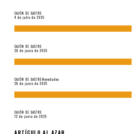
Arzoumanian
CAJÓN DE SASTRE
4 de julio de 2025
El hombre que vino del mar, por Maurizio Medo
CAJÓN DE SASTRE
28 de junio de 2025
«Morivivencias»: balas y flores en un mismo corazón
CAJÓN DE SASTRE
Novedades
26 de junio de 2025
Roger Santiváñez y el recuerdo de una guerra
CAJÓN DE SASTRE
12 de junio de 2025
ARTÍCULO AL AZAR