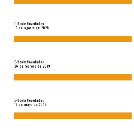
«El fakir confinado. Distante presencia del olvido». II
Coloquio (2020)
E-Books
Novedades
13 de agosto de 2020
Fuera del alcance de la memoria. [Antología poética 1998 –
2018], de Fabrício Marques
E-Books
Novedades
26 de febrero de 2019
“César Dávila. Distante presencia del olvido». Homenaje 100
años (Vallejo & Co., 2018)
E-Books
Novedades
15 de mayo de 2018
Con mi caracol y mi revólver. Muestra de poesía chilena
reciente (Vallejo & Co., 2018)