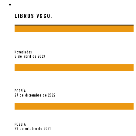
LIBROS V&CO.
LIBROS V&CO.
«La poesía en la vida y en la obra de Sebastián Salazar», por
Emilio A. Westphalen
Novedades
9 de abril de 2024
5 poemas de «Jardín mecánico» (2022), de Luis Alonso Cruz
Álvarez
POESÍA
27 de diciembre de 2022
Carlos Germán Belli. Un punto incandescente
POESÍA
28 de octubre de 2021