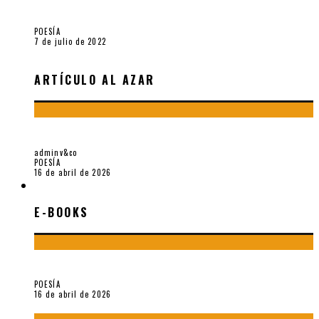
Robert Baca Oviedo
POESÍA
7 de julio de 2022
ARTÍCULO AL AZAR
¡GRACIAS Y ADIÓS!, «VALLEJO & CO.» SE DESPIDE
adminv&co
POESÍA
16 de abril de 2026
E-BOOKS
E-BOOKS
¡Gracias y adiós!, «Vallejo & Co.» se despide
POESÍA
16 de abril de 2026