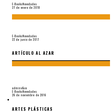
E-Books
Novedades
27 de enero de 2018
Jamás olvidados. Muestra de poesía búlgara reciente (Vallejo
& Co., 2017)
E-Books
Novedades
22 de junio de 2017
ARTÍCULO AL AZAR
POLIFONÍA. MUESTRA POÉTICA DEL III ENCUENTRO
INTERNACIONAL DE POESÍA CONTEMPORÁNEA (VALLEJO &
CO., 2016)
adminv&co
E-Books
Novedades
26 de noviembre de 2016
ARTES PLÁSTICAS
ARTES PLÁSTICAS