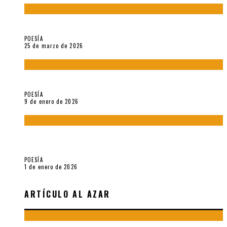
Sobre «Prosas minúsculas» (2025), de Alonso Rabí
POESÍA
25 de marzo de 2026
5 poemas de «Música imprecisa» (2025), de Néstor Mux
POESÍA
9 de enero de 2026
Fragmentos de «Hoy no hay tiempo para la eternidad (2024),
de María Mascheroni
POESÍA
1 de enero de 2026
ARTÍCULO AL AZAR