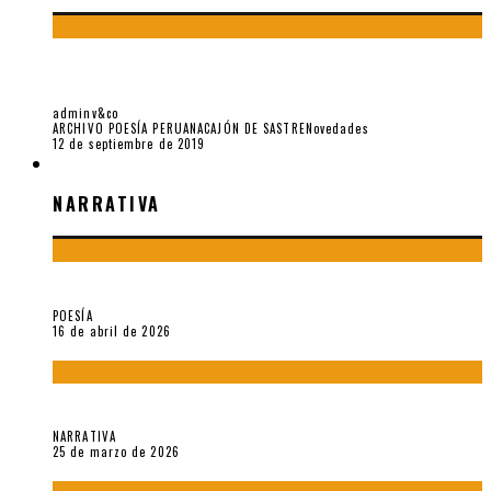
YO NO PIDO POSTALES SINO CASSETTES DE LOU REED
(PARTE I)
adminv&co
ARCHIVO POESÍA PERUANA
CAJÓN DE SASTRE
Novedades
12 de septiembre de 2019
NARRATIVA
NARRATIVA
¡Gracias y adiós!, «Vallejo & Co.» se despide
POESÍA
16 de abril de 2026
Sobre «Apartamentos Géminis» (2026), de Julio Hardisson
NARRATIVA
25 de marzo de 2026