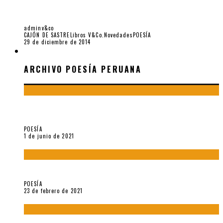
PARA UNA POÉTICA EN PREPARACIÓN, POR JORGE
EDUARDO EIELSON
adminv&co
CAJÓN DE SASTRE
Libros V&Co.
Novedades
POESÍA
29 de diciembre de 2014
ARCHIVO POESÍA PERUANA
ARCHIVO POESÍA PERUANA
¿Y si la carta más famosa de César Vallejo no fuese
exactamente suya?
POESÍA
1 de junio de 2021
«Trilce» y Otilia Villanueva Gonzales
POESÍA
23 de febrero de 2021