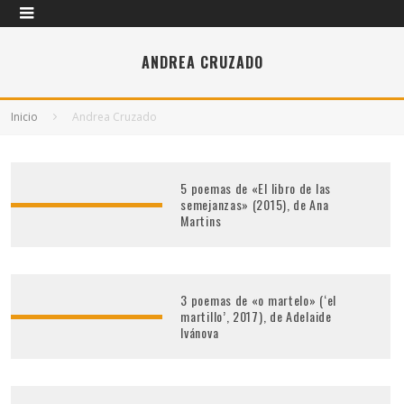
ANDREA CRUZADO
Inicio
Andrea Cruzado
5 poemas de «El libro de las
semejanzas» (2015), de Ana
Martins
3 poemas de «o martelo» (‘el
martillo’, 2017), de Adelaide
Ivánova