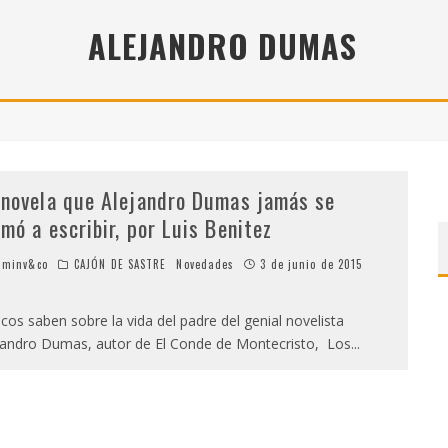
" (2025), DE ROMINA SILMAN
ALEJANDRO DUMAS
 ALONSO RABÍ
SPIDE
 novela que Alejandro Dumas jamás se
imó a escribir, por Luis Benitez
minv&co
CAJÓN DE SASTRE
Novedades
3 de junio de 2015
os saben sobre la vida del padre del genial novelista
jandro Dumas, autor de El Conde de Montecristo, Los
...