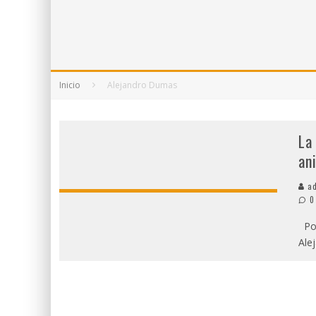
5 POEMAS DE "NUNCA DE MÍ TU ESPEJISMO
SOBRE "PROSAS MINÚSCULAS" (2025), DE
¡GRACIAS Y ADIÓS!, "VALLEJO & CO." SE DE
Inicio
Alejandro Dumas
La
an
ad
0
Poc
Ale