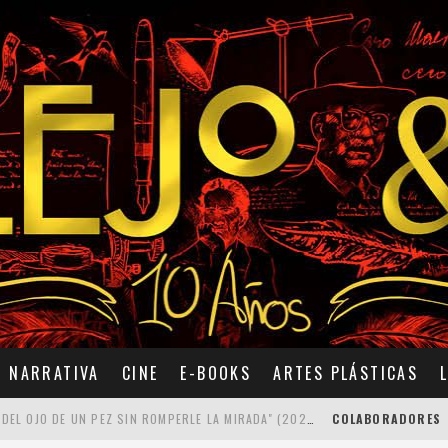
NARRATIVA
CINE
E-BOOKS
ARTES PLÁSTICAS
7 POEMAS DE "CÓMO SE QUITA EL ANZUELO DEL OJO DE UN PEZ SIN ROMPERLE LA MIRADA" (2025), DE ANA LISSARDY
COLABORADORES