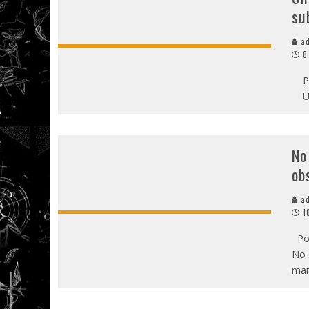
su
ad
8
Por
Un 
No
ob
ad
1
Por
No 
man