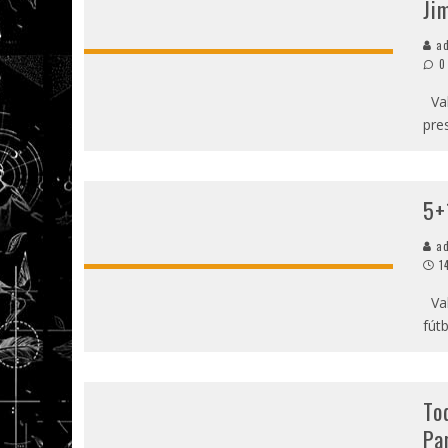
Ji
ad
0
Val
pre
5+
ad
1
Val
fút
To
Pa