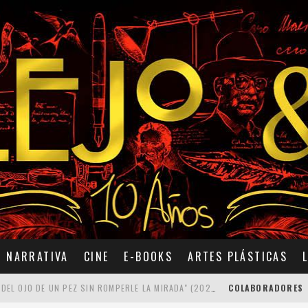
NARRATIVA
CINE
E-BOOKS
ARTES PLÁSTICAS
7 POEMAS DE "CÓMO SE QUITA EL ANZUELO DEL OJO DE UN PEZ SIN ROMPERLE LA MIRADA" (2025), DE ANA LISSARDY
COLABORADORES