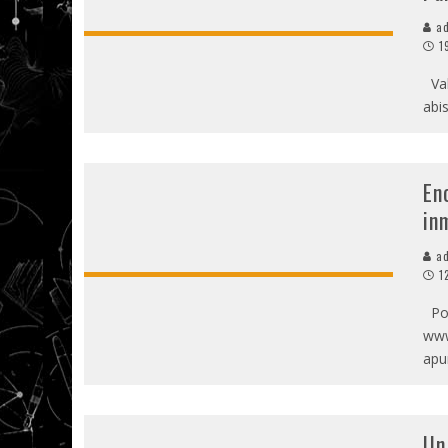
ad
1
Val
abi
En
in
ad
1
Por
www
apu
Un