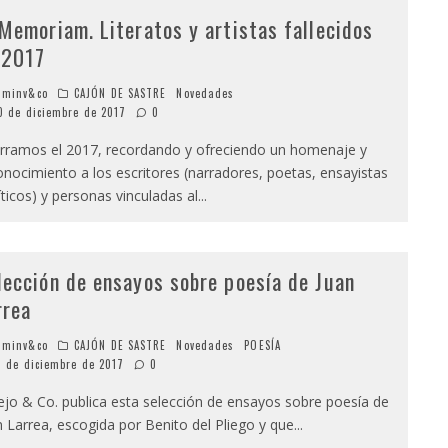
 Memoriam. Literatos y artistas fallecidos
 2017
minv&co
CAJÓN DE SASTRE
Novedades
0 de diciembre de 2017
0
ramos el 2017, recordando y ofreciendo un homenaje y
onocimiento a los escritores (narradores, poetas, ensayistas
íticos) y personas vinculadas al
...
lección de ensayos sobre poesía de Juan
rrea
minv&co
CAJÓN DE SASTRE
Novedades
POESÍA
1 de diciembre de 2017
0
lejo & Co. publica esta selección de ensayos sobre poesía de
n Larrea, escogida por Benito del Pliego y que
...