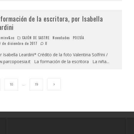
 formación de la escritora, por Isabella
ardini
minv&co
CAJÓN DE SASTRE
Novedades
POESÍA
9 de diciembre de 2017
0
Isabella Leardini* Crédito de la foto Valentina Solfrini /
.parcopoesia.it La formación de la escritora La niña
...
10
…
19