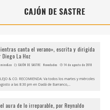
" (2025), DE ROMINA SILMAN
CAJÓN DE SASTRE
 ALONSO RABÍ
SPIDE
ientras canta el verano», escrita y dirigida
r Diego La Hoz
minv&co
CAJÓN DE SASTRE
Novedades
14 de agosto de 2018
LEJO & CO. RECOMIENDA: Va todos los martes y miércoles
agosto a las 8:30 pm en Dadá de Barranco,
...
 el aura de lo irreparable, por Reynaldo