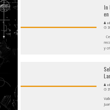
In
en
ad
3
Cer
rec
y cr
Se
La
ad
2
Val
Jua