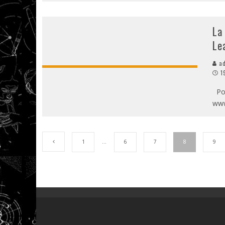
La
Le
ad
1
Por 
www
1
…
6
7
8
9