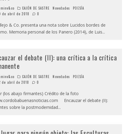
minv&co
CAJÓN DE SASTRE
Novedades
POESÍA
9 de abril de 2018
0
lejo & Co. presenta una nota sobre Lucidos bordes de
smo. Memoria personal de los Panero (2014), de Luis
...
cauzar el debate (II): una crítica a la crítica
manente
minv&co
CAJÓN DE SASTRE
Novedades
POESÍA
2 de abril de 2018
0
 (los abajo firmantes) Crédito de la foto
.cordobabuenasnoticias.com Encauzar el debate (II):
ntes sobre la postmodernidad
...
 lugar para ningún objeto: las Esculturas