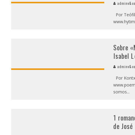
adminv&c
Por Teófilo
www.hytim
Sobre «
Isabel 
adminv&c
Por Kontxi 
www.poema
somos
...
1 roman
de José