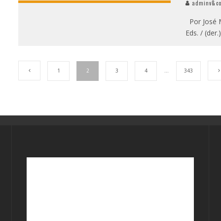
adminv&c
Por José Mo
Eds. / (de
1
2
3
4
…
343