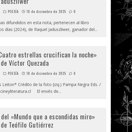
Jaduszliwer
o
POESÍA
18 de diciembre de 2025
0
 difundidos en esta nota, pertenecen al libro
os días (2024), de Raquel Jaduszliwer, ganador del
...
Cuatro estrellas crucifican la noche»
 de Víctor Quezada
o
POESÍA
18 de diciembre de 2025
0
 Leiton* Crédito de la foto (izq.) Pampa Negra Eds. /
.cineyliteratura.cl El envés de
...
o del «Mundo que a escondidas miro»
 de Teófilo Gutiérrez