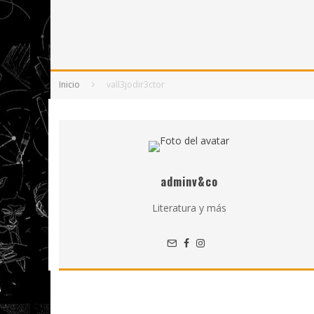
5 POEMAS DE "NUNCA DE MÍ TU ESPEJISMO
SOBRE "PROSAS MINÚSCULAS" (2025), DE
¡GRACIAS Y ADIÓS!, "VALLEJO & CO." SE DE
Inicio
vall3jodir3ctor
adminv&co
Literatura y más