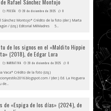
 de Rafael Sánchez Montojo
o
POESÍA
20 de diciembre de 2025
0
 Sánchez Montojo* Crédito de la foto (der.) Marta
agún / (izq.) Editorial MilMadres 5
...
itu de los signos en el «Maldito Hippie
ta» (2018), de Edgar Lora
o
NARRATIVA
20 de diciembre de 2025
0
 Vaca* Crédito de la foto (izq.)
ionyestilo2016.blogspot.com / (der.) Ed. La Hoguera
u de
...
s de «Espiga de los días» (2024), de