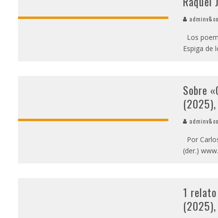
Raquel 
adminv&c
Los poemas
Espiga de l
Sobre «
(2025),
adminv&c
Por Carlos
(der.) www
1 relat
(2025),