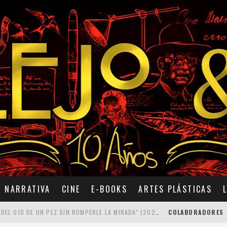
NARRATIVA
CINE
E-BOOKS
ARTES PLÁSTICAS
7 POEMAS DE "CÓMO SE QUITA EL ANZUELO DEL OJO DE UN PEZ SIN ROMPERLE LA MIRADA" (2025), DE ANA LISSARDY
COLABORADORES