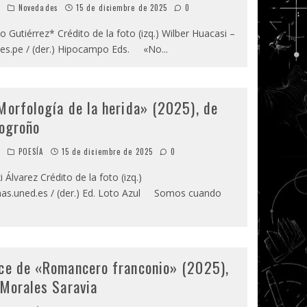
o
Novedades
15 de diciembre de 2025
0
 Gutiérrez* Crédito de la foto (izq.) Wilber Huacasi –
es.pe / (der.) Hipocampo Eds. «No
...
Morfología de la herida» (2025), de
Logroño
o
POESÍA
15 de diciembre de 2025
0
Álvarez Crédito de la foto (izq.)
s.uned.es / (der.) Ed. Loto Azul Somos cuando
ce de «Romancero franconio» (2025),
 Morales Saravia