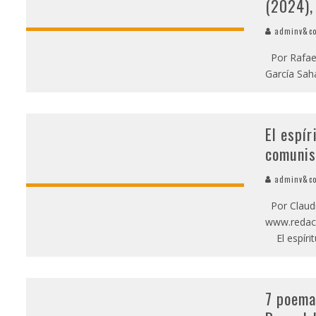
(2024),
adminv&c
Por Rafael
García Sah
El espír
comunis
adminv&c
Por Claudia
www.redacc
El espírit
7 poema