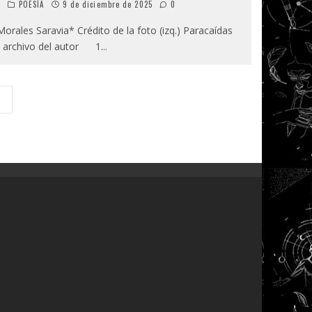
o
POESÍA
9 de diciembre de 2025
0
rales Saravia* Crédito de la foto (izq.) Paracaídas
r.) archivo del autor 1
...