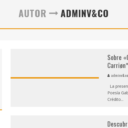
" (2025), DE ROMINA SILMAN
AUTOR
ADMINV&CO
 ALONSO RABÍ
SPIDE
Sobre «
Carriøn
adminv&c
La present
Poesía Gab
Crédito
...
Descubr