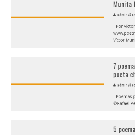
Munita 
adminv&c
Por Víctor 
www.poetri
Víctor Mun
7 poema
poeta c
adminv&c
Poemas por
©Rafael Peñ
5 poema